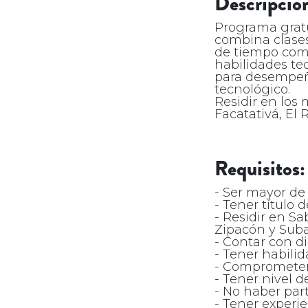
Descripción
Programa gratu
combina clases
de tiempo comp
habilidades te
para desempeñar
tecnológico.
Residir en los
Facatativá, El
Requisitos:
- Ser mayor de 
- Tener título d
- Residir en Sa
Zipacón y Sub
- Contar con d
- Tener habili
- Comprometers
- Tener nivel d
- No haber par
- Tener experie