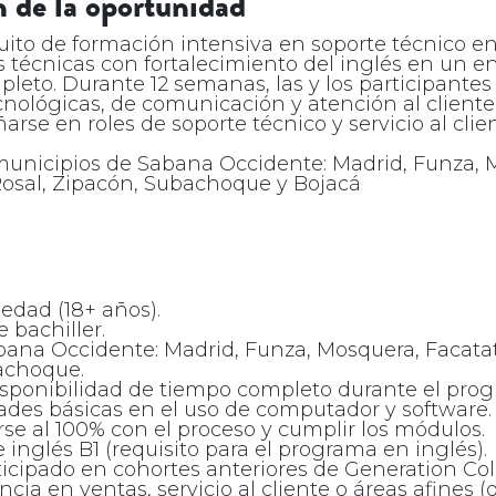
 de la oportunidad
ito de formación intensiva en soporte técnico en
 técnicas con fortalecimiento del inglés en un en
leto. Durante 12 semanas, las y los participantes
cnológicas, de comunicación y atención al client
se en roles de soporte técnico y servicio al clien
 municipios de Sabana Occidente: Madrid, Funza, 
 Rosal, Zipacón, Subachoque y Bojacá
edad (18+ años).
e bachiller.
bana Occidente: Madrid, Funza, Mosquera, Facatati
achoque.
isponibilidad de tiempo completo durante el pro
dades básicas en el uso de computador y software.
e al 100% con el proceso y cumplir los módulos.
e inglés B1 (requisito para el programa en inglés).
ticipado en cohortes anteriores de Generation Co
ncia en ventas, servicio al cliente o áreas afines 