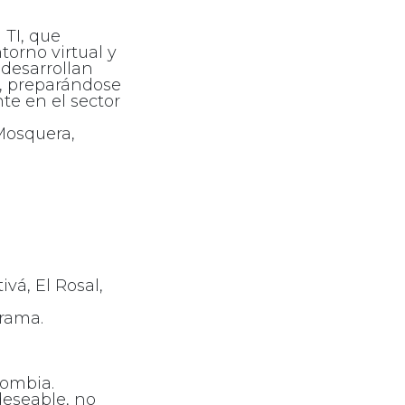
 TI, que
torno virtual y
 desarrollan
e, preparándose
te en el sector
Mosquera,
vá, El Rosal,
grama.
lombia.
(deseable, no