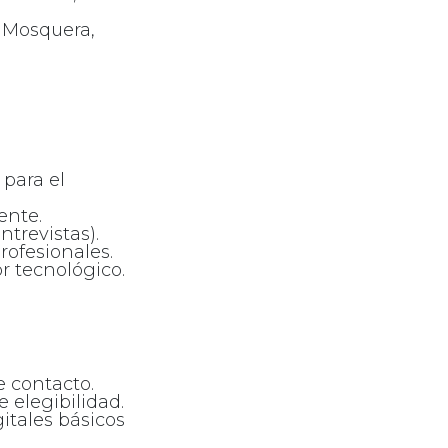
, Mosquera,
 para el
ente.
trevistas).
ofesionales.
r tecnológico.
e contacto.
 elegibilidad.
itales básicos