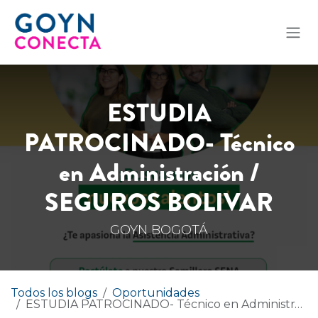
Ir al contenido
ESTUDIA
PATROCINADO- Técnico
en Administración /
SEGUROS BOLIVAR
GOYN BOGOTÁ
Todos los blogs
Oportunidades
ESTUDIA PATROCINADO- Técnico en Administración / SEGUROS BOLIVAR