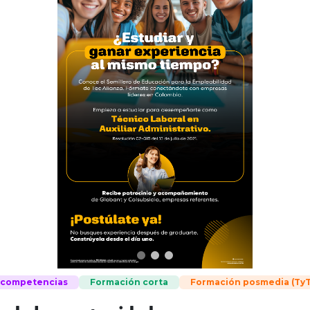
e competencias
Formación corta
Formación posmedia (TyT,