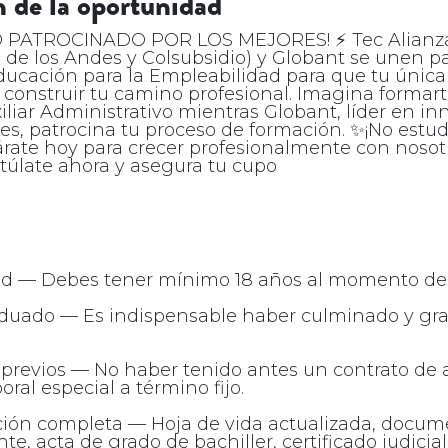
 de la oportunidad
O PATROCINADO POR LOS MEJORES! ⚡ Tec Alianza
 de los Andes y Colsubsidio) y Globant se unen pa
ducación para la Empleabilidad para que tu únic
 construir tu camino profesional. Imagina forma
iliar Administrativo mientras Globant, líder en i
es, patrocina tu proceso de formación. ✨¡No estud
ate hoy para crecer profesionalmente con nosotro
túlate ahora y asegura tu cupo
ad — Debes tener mínimo 18 años al momento de i
raduado — Es indispensable haber culminado y gr
s previos — No haber tenido antes un contrato de 
oral especial a término fijo.
ión completa — Hoja de vida actualizada, docum
te, acta de grado de bachiller, certificado judici