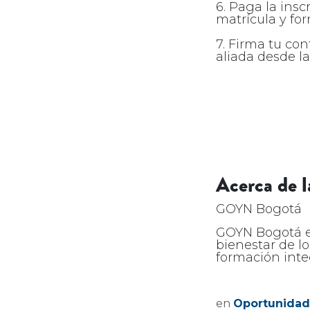
6. Paga la insc
matrícula y fo
7. Firma tu co
aliada desde la 
Acerca de l
GOYN Bogotá
GOYN Bogotá es
bienestar de l
formación integ
en
Oportunidad