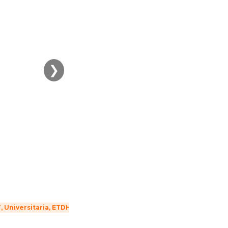
❯
 Universitaria, ETDH)
Nivelación de competencias
Empre