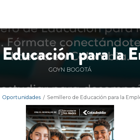
DADES
HISTORIAS
CONTÁCTENOS
 Educación para la 
GOYN BOGOTÁ
Oportunidades
Semillero de Educación para la Empl