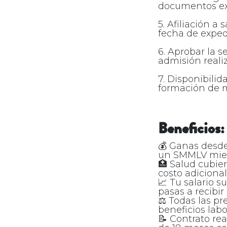
documentos exi
5. Afiliación a
fecha de exped
6. Aprobar la s
admisión reali
7. Disponibili
formación de m
Beneficios:
💰 Ganas desde 
un SMMLV mien
🏥 Salud cubier
costo adicional 
📈 Tu salario s
pasas a recibir
⚖️ Todas las pr
beneficios labo
📝 Contrato rea