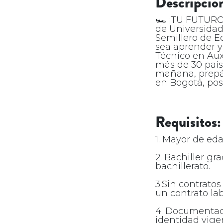
Descripción
🏎️ ¡TU FUTUR
de Universidad
Semillero de E
sea aprender y
Técnico en Aux
más de 30 país
mañana, prepár
en Bogotá, pos
Requisitos:
1. Mayor de ed
2. Bachiller g
bachillerato.
3.Sin contrato
un contrato lab
4. Documentac
identidad vigen