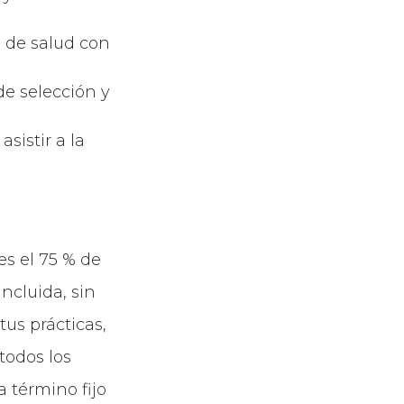
a de salud con
de selección y
sistir a la
es el 75 % de
incluida, sin
tus prácticas,
todos los
a término fijo