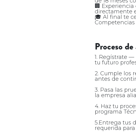
de 18 meses co
🏢 Experiencia
directamente e
🎓 Al final te 
Competencias e
Proceso de 
1. Regístrate —
tu futuro profe
2. Cumple los 
antes de conti
3. Pasa las pr
la empresa ali
4. Haz tu proc
programa Técni
5.Entrega tus
requerida para 