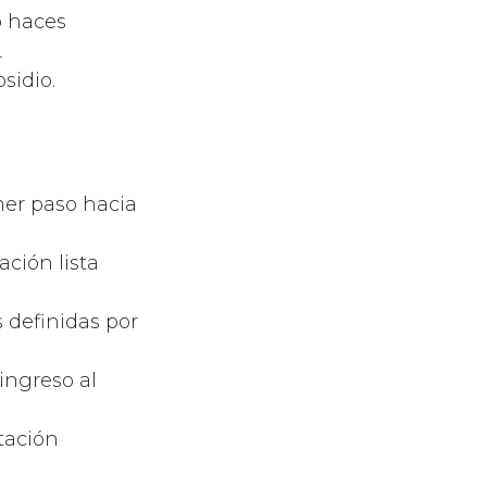
o haces
r
sidio.
imer paso hacia
ción lista
 definidas por
ingreso al
tación