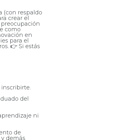
 (con respaldo
ra crear el
a preocupación
rte como
nnovación en
ies para el
s. 👉 Si estás
nscribirte.
aduado del
aprendizaje ni
ento de
al y demás