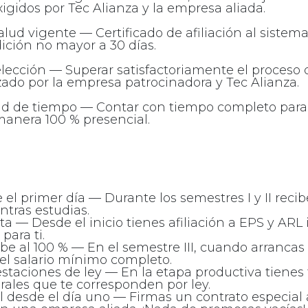
gidos por Tec Alianza y la empresa aliada.
 salud vigente — Certificado de afiliación al sistem
ición no mayor a 30 días.
elección — Superar satisfactoriamente el proceso 
zado por la empresa patrocinadora y Tec Alianza.
dad de tiempo — Contar con tiempo completo para a
anera 100 % presencial.
el primer día — Durante los semestres I y II recib
tras estudias.
ta — Desde el inicio tienes afiliación a EPS y ARL 
para ti.
ube al 100 % — En el semestre III, cuando arrancas 
 el salario mínimo completo.
estaciones de ley — En la etapa productiva tienes 
rales que te corresponden por ley.
l desde el día uno — Firmas un contrato especial 