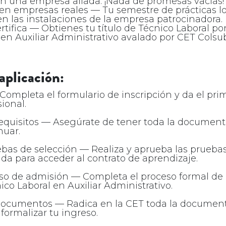
n una empresa aliada. ¡Nada de promesas vacías!
 en empresas reales — Tu semestre de prácticas l
n las instalaciones de la empresa patrocinadora.
certifica — Obtienes tu título de Técnico Laboral po
n Auxiliar Administrativo avalado por CET Colsub
aplicación:
 Completa el formulario de inscripción y da el pr
sional.
requisitos — Asegúrate de tener toda la documenta
nuar.
uebas de selección — Realiza y aprueba las pruebas
ada para acceder al contrato de aprendizaje.
eso de admisión — Completa el proceso formal de 
co Laboral en Auxiliar Administrativo.
 documentos — Radica en la CET toda la documen
formalizar tu ingreso.