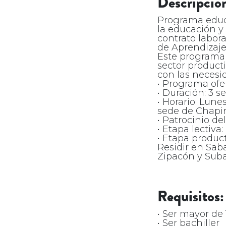
Descripción
Programa educa
la educación y 
contrato labor
de Aprendizaje
Este programa 
sector product
con las necesi
• Programa ofer
• Duración: 3 s
• Horario: Lune
sede de Chapi
• Patrocinio del
• Etapa lectiv
• Etapa produc
Residir en Sab
Zipacón y Sub
Requisitos:
• Ser mayor de
• Ser bachiller