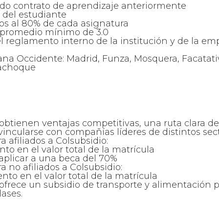
ido contrato de aprendizaje anteriormente
del estudiante
enos al 80% de cada asignatura
 promedio mínimo de 3.0
el reglamento interno de la institución y de la em
ana Occidente: Madrid, Funza, Mosquera, Facatativ
achoque
 obtienen ventajas competitivas, una ruta clara de
vincularse con compañías líderes de distintos sec
a afiliados a Colsubsidio:
o en el valor total de la matrícula
 aplicar a una beca del 70%
ra no afiliados a Colsubsidio:
nto en el valor total de la matrícula
 ofrece un subsidio de transporte y alimentación 
lases.