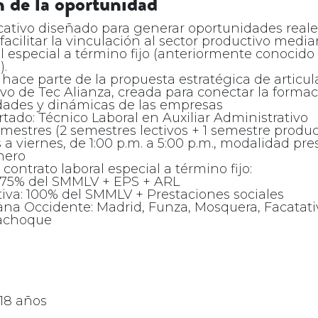
 de la oportunidad
tivo diseñado para generar oportunidades reale
facilitar la vinculación al sector productivo medi
al especial a término fijo (anteriormente conocid
).
hace parte de la propuesta estratégica de articul
ivo de Tec Alianza, creada para conectar la forma
dades y dinámicas de las empresas
tado: Técnico Laboral en Auxiliar Administrativo
emestres (2 semestres lectivos + 1 semestre produc
s a viernes, de 1:00 p.m. a 5:00 p.m., modalidad pre
nero
 contrato laboral especial a término fijo:
a: 75% del SMMLV + EPS + ARL
tiva: 100% del SMMLV + Prestaciones sociales
ana Occidente: Madrid, Funza, Mosquera, Facatativ
achoque
 18 años