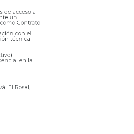
s de acceso a
ante un
o como Contrato
ación con el
ción técnica
tivo)
sencial en la
á, El Rosal,