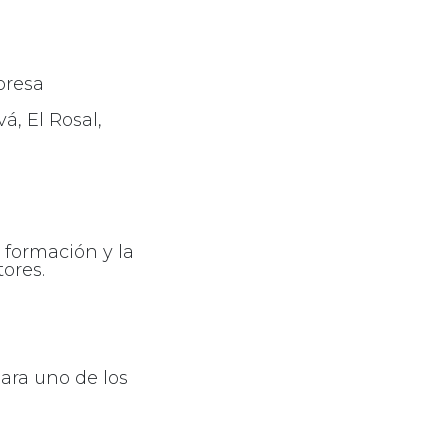
presa
á, El Rosal,
 formación y la
tores.
para uno de los