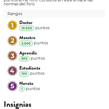
puntos en el foro. Consulte en este enlace las
normas del foro.
Rangos
Doctor
punto
s
10.000
Maestro
punto
s
2.000
Aprendiz
punto
s
500
Estudiante
punto
s
100
Novato
punto
s
1
Insignias